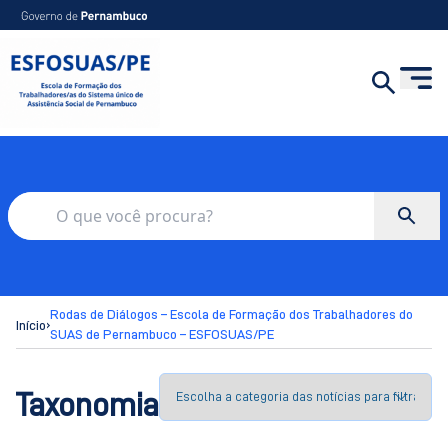
Rodas de Diálogos – Escola de Formação dos Trabalhadores do
›
Início
SUAS de Pernambuco – ESFOSUAS/PE
Taxonomia