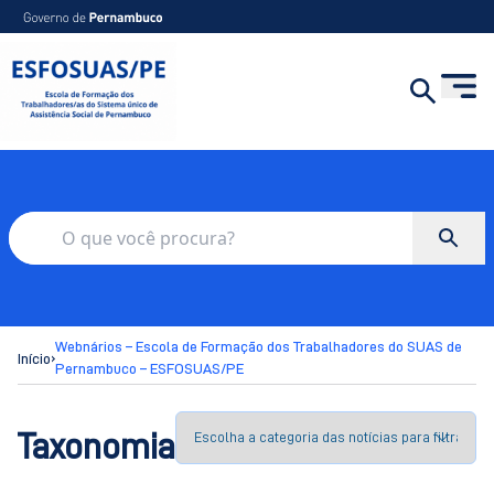
Webnários – Escola de Formação dos Trabalhadores do SUAS de
›
Início
Pernambuco – ESFOSUAS/PE
Taxonomia