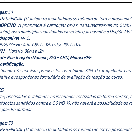
gas:
50
PRESENCIAL (Cursistas e facilitadores se reúnem de forma presencial 
MORENO.
A prioridade é participar os/as trabalhadores/as do SUAS
ocial), nos municípios convidados via oficio que compõe a Região Me
isponível
: NÃO.
09/2022 – Horário: 08h às 12h e das 13h às 17h
022 – Horário: 08h às 12h
al – Rua Joaquim Nabuco, 263 – ABC, Moreno/PE
 certificação:
tificado o/a cursista precisa ter no mínimo 70% de frequência na
iativo e responder ao formulário de avaliação de reação do curso.
ES
:
as, analisadas e validadas as inscrições realizadas de forma on-line,
tocolos sanitários contra a COVID-19, não haverá a possibilidade de re
rições Encerradas
gas:
50
PRESENCIAL (Cursistas e facilitadores se reúnem de forma presencial 