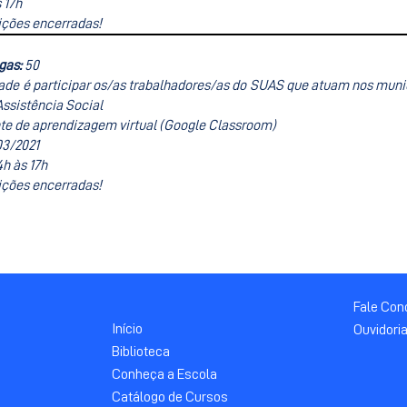
 17h
ições encerradas!
gas:
50
dade é participar os/as trabalhadores/as do SUAS que atuam nos muni
Assistência Social
e de aprendizagem virtual (Google Classroom)
03/2021
4h às 17h
ições encerradas!
Fale Co
Início
Ouvidori
Biblioteca
Conheça a Escola
Catálogo de Cursos