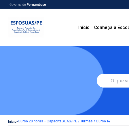
Início
Conheça a Esco
›
Curso 20 horas – CapacitaSUAS/PE / Turmas / Curso 14
Início