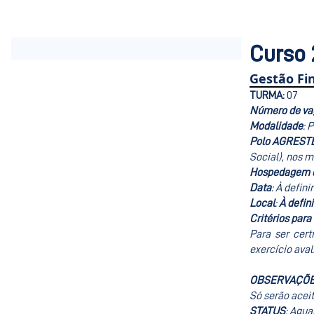
Curso 
Gestão Fin
TURMA:
07
Número de va
Modalidade
: 
Polo AGREST
Social), nos 
Hospedagem d
Data
: À definir
Local
:
À defini
Critérios para
Para ser cer
exercício aval
OBSERVAÇÕ
Só serão aceit
STATUS
: Agu