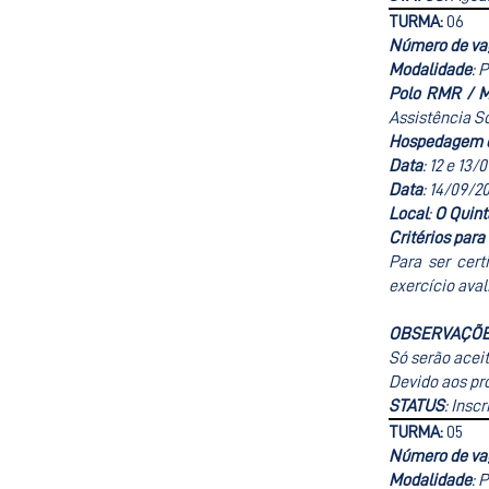
TURMA:
06
Número de va
Modalidade
: 
Polo RMR / 
Assistência S
Hospedagem d
Data
: 12 e 13/
Data
: 14/09/2
Local
:
O Quint
Critérios para
Para ser cer
exercício aval
OBSERVAÇÕ
Só serão aceit
Devido aos pro
STATUS
: Insc
TURMA:
05
Número de va
Modalidade
: 