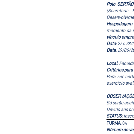
Polo SERTÃO
(Secretaria
Desenvolvimen
Hospedagem d
momento da in
vínculo empre
Data
: 27 e 28/
Data
: 29/06/2
Local
: Faculd
Critérios para
Para ser cer
exercício aval
OBSERVAÇÕ
Só serão aceit
Devido aos pro
STATUS
: Insc
TURMA:
04
Número de va