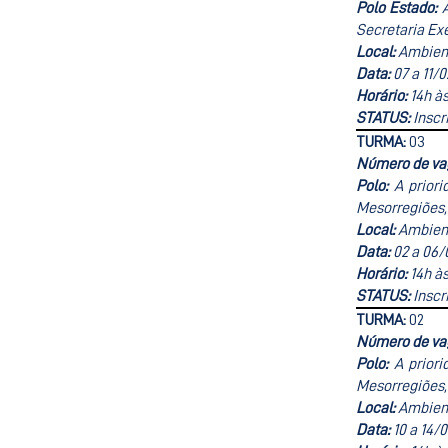
Polo Estado:
Secretaria Exe
Local:
Ambient
Data:
07 a 11/
Horário:
14h às
STATUS:
Inscr
TURMA:
03
Número de va
Polo:
A prior
Mesorregiões,
Local:
Ambient
Data:
02 a 06/
Horário:
14h às
STATUS:
Inscr
TURMA:
02
Número de va
Polo:
A prior
Mesorregiões,
Local:
Ambient
Data:
10 a 14/