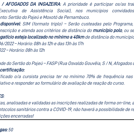
 / AFOGADOS DA INGAZEIRA
: A prioridade é participar os/as 
 Executiva de Assistência Social), nos municípios convid
to: Sertão do Pajeú e Moxotó de Pernambuco.
isponível
: SIM (formato triplo) – Serão custeadas pelo Programa
scrição e atenda aos critérios de distância do
município polo
, ou s
gatício esteja localizado no mínimo a 40km
de distância do municípi
06/2022 – Horário: 08h às 12h e das 13h às 17h
022 – Horário: 08h às 12h
ade do Sertão do Pajeú – FASP (Rua Osvaldo Gouvêia, S / N, Afogados d
 certificação:
tificado o/a cursista precisa ter no mínimo 70% de frequência na
iativo e responder ao formulário de avaliação de reação do curso.
ES
:
as, analisadas e validadas as inscrições realizadas de forma on-line,
tocolos sanitários contra a COVID-19, não haverá a possibilidade de re
rições encerradas!
gas:
50