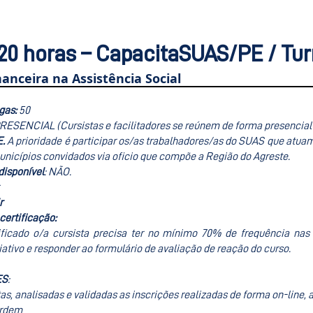
20 horas – CapacitaSUAS/PE / Tur
anceira na Assistência Social
gas:
50
PRESENCIAL (Cursistas e facilitadores se reúnem de forma presencial 
E.
A prioridade é participar os/as trabalhadores/as do SUAS que atuam
municípios convidados via oficio que compõe a Região do Agreste
.
isponível
: NÃO.
r
 certificação:
tificado o/a cursista precisa ter no mínimo 70% de frequência na
iativo e responder ao formulário de avaliação de reação do curso.
ES
:
as, analisadas e validadas as inscrições realizadas de forma on-line,
ardem