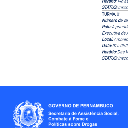
Horário:
14h às
STATUS:
Inscr
TURMA:
01
Número de va
Polo:
A priori
Executiva de 
Local:
Ambient
Data:
01 a 05/
Horário:
Das 1
STATUS:
Inscr