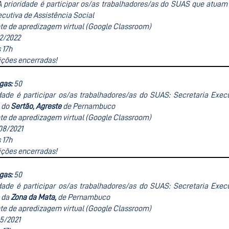
A prioridade é participar os/as trabalhadores/as do SUAS que atuam
cutiva de Assistência Social
e de apredizagem virtual (Google Classroom)
02/2022
 17h
ições encerradas!
gas:
50
idade é participar os/as trabalhadores/as do SUAS: Secretaria Exec
 do
Sertão,
Agreste
de Pernambuco
e de apredizagem virtual (Google Classroom)
08/2021
 17h
ições encerradas!
gas:
50
idade é participar os/as trabalhadores/as do SUAS: Secretaria Exec
 da
Zona da Mata
,
de Pernambuco
e de apredizagem virtual (Google Classroom)
05/2021