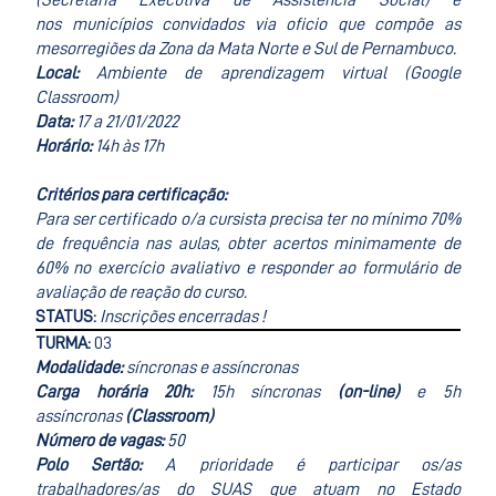
(Secretaria Executiva de Assistência Social) e
nos municípios convidados via oficio que compõe as
mesorregiões da Zona da Mata Norte e Sul de Pernambuco.
Local:
Ambiente de aprendizagem virtual (Google
Classroom)
Data:
17 a 21/01/2022
Horário:
14
h às 17h
Critérios para certificação:
Para ser certificado o/a cursista precisa ter no mínimo 70%
de frequência nas aulas, obter acertos minimamente de
60% no exercício avaliativo e responder ao formulário de
avaliação de reação do curso.
STATUS:
Inscrições encerradas !
TURMA:
03
Modalidade:
síncronas e assíncronas
Carga horária 20h:
15h síncronas
(on-line)
e
5h
assíncronas
(Classroom)
Número de vagas:
50
Polo Sertão:
A prioridade é participar os/as
trabalhadores/as do SUAS que atuam no Estado