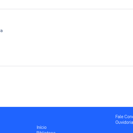
ra
Fale Co
Ouvidori
Início