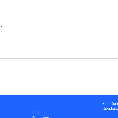
ra
Fale Co
Ouvidori
Início