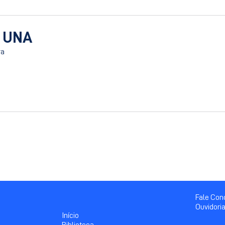
 UNA
ra
Fale Co
Ouvidori
Início