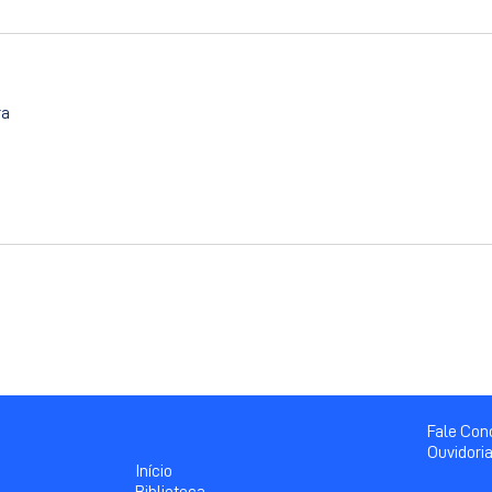
ra
Fale Co
Ouvidori
Início