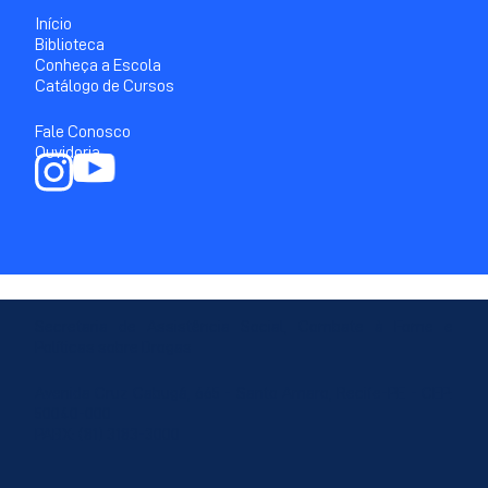
Início
Biblioteca
Conheça a Escola
Catálogo de Cursos
Fale Conosco
Ouvidoria
Secretaria de Assistência Social, Combate à Fome e
Políticas sobre Drogas
Avenida Cruz Cabugá, 665 - Santo Amaro, Recife-PE - CEP:
50040-000
PABX: (81) 3183-3000