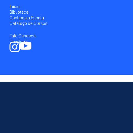
Início
Biblioteca
Conheça a Escola
Catálogo de Cursos
Fale Conosco
Ouvidoria
Secretaria de Assistência Social, Combate à Fome e
Políticas sobre Drogas
Avenida Cruz Cabugá, 665 - Santo Amaro, Recife-PE - CEP:
50040-000
PABX: (81) 3183-3000