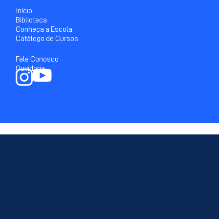
Início
Biblioteca
Conheça a Escola
Catálogo de Cursos
Fale Conosco
Ouvidoria
Secretaria de Assistência Social, Combate à Fome e
Políticas sobre Drogas
Avenida Cruz Cabugá, 665 - Santo Amaro, Recife-PE - CEP:
50040-000
PABX: (81) 3183-3000