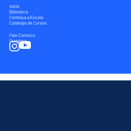
Início
Biblioteca
Conheça a Escola
Catálogo de Cursos
Fale Conosco
Ouvidoria
Secretaria de Assistência Social, Combate à Fome e
Políticas sobre Drogas
Avenida Cruz Cabugá, 665 - Santo Amaro, Recife-PE - CEP:
50040-000
PABX: (81) 3183-3000