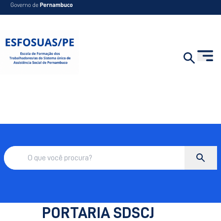
PORTARIA SDSCJ