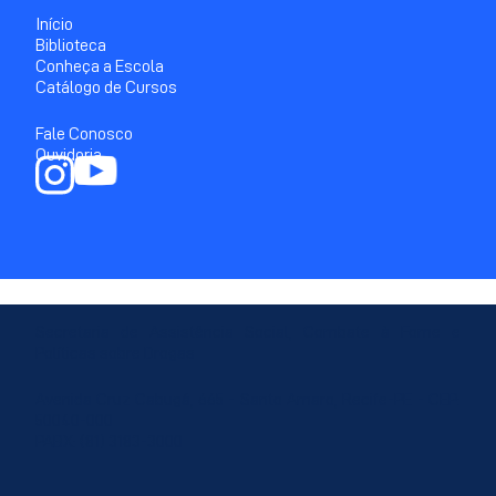
Início
Biblioteca
Conheça a Escola
Catálogo de Cursos
Fale Conosco
Ouvidoria
Secretaria de Assistência Social, Combate à Fome e
Políticas sobre Drogas
Avenida Cruz Cabugá, 665 - Santo Amaro, Recife-PE - CEP:
50040-000
PABX: (81) 3183-3000