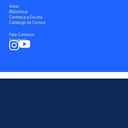
Início
Biblioteca
Conheça a Escola
Catálogo de Cursos
Fale Conosco
Ouvidoria
Secretaria de Assistência Social, Combate à Fome e
Políticas sobre Drogas
Avenida Cruz Cabugá, 665 - Santo Amaro, Recife-PE - CEP:
50040-000
PABX: (81) 3183-3000