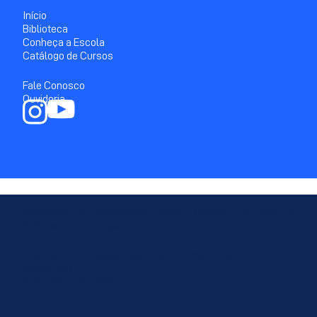
Início
Biblioteca
Conheça a Escola
Catálogo de Cursos
Fale Conosco
Ouvidoria
Secretaria de Assistência Social, Combate à Fome e
Políticas sobre Drogas
Avenida Cruz Cabugá, 665 - Santo Amaro, Recife-PE - CEP:
50040-000
PABX: (81) 3183-3000