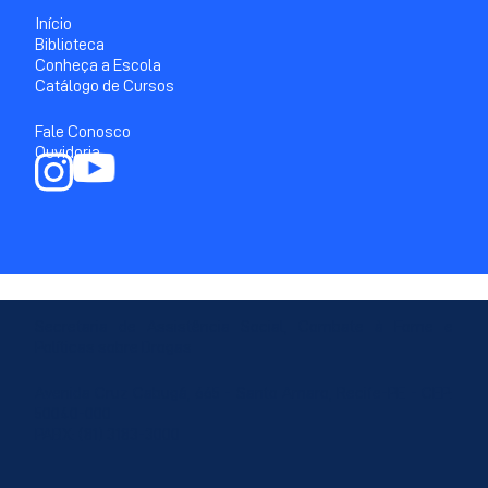
Início
Biblioteca
Conheça a Escola
Catálogo de Cursos
Fale Conosco
Ouvidoria
Secretaria de Assistência Social, Combate à Fome e
Políticas sobre Drogas
Avenida Cruz Cabugá, 665 - Santo Amaro, Recife-PE - CEP:
50040-000
PABX: (81) 3183-3000