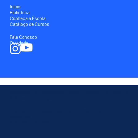
Início
Biblioteca
Conheça a Escola
Catálogo de Cursos
Fale Conosco
Ouvidoria
Secretaria de Assistência Social, Combate à Fome e
Políticas sobre Drogas
Avenida Cruz Cabugá, 665 - Santo Amaro, Recife-PE - CEP:
50040-000
PABX: (81) 3183-3000