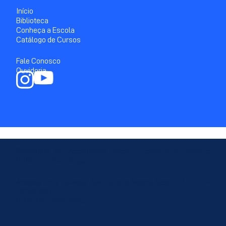
Início
Biblioteca
Conheça a Escola
Catálogo de Cursos
Fale Conosco
Ouvidoria
Secretaria de Assistência Social, Combate à Fome e
Políticas sobre Drogas
Avenida Cruz Cabugá, 665 - Santo Amaro, Recife-PE - CEP:
50040-000
PABX: (81) 3183-3000