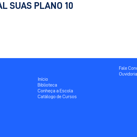
L SUAS PLANO 10
Fale Co
Ouvidori
Início
Biblioteca
Conheça a Escola
Catálogo de Cursos