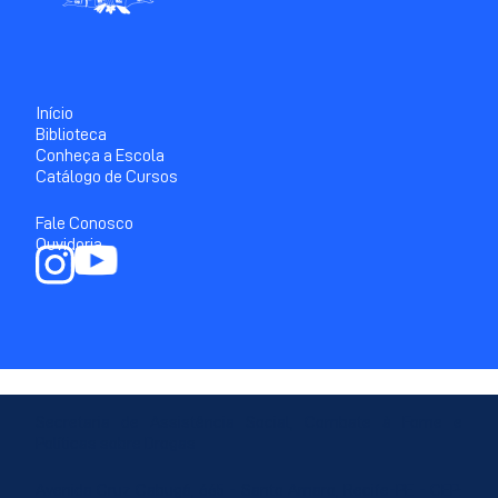
Início
Biblioteca
Conheça a Escola
Catálogo de Cursos
Fale Conosco
Ouvidoria
Secretaria de Assistência Social, Combate à Fome e
Políticas sobre Drogas
Avenida Cruz Cabugá, 665 - Santo Amaro, Recife-PE - CEP: