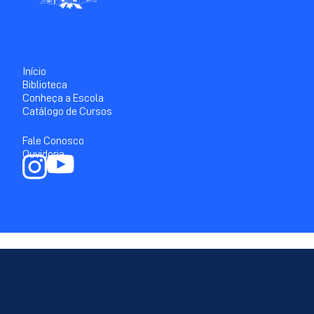
Início
Biblioteca
Conheça a Escola
Catálogo de Cursos
Fale Conosco
Ouvidoria
Secretaria de Assistência Social, Combate à Fome e
Políticas sobre Drogas
Avenida Cruz Cabugá, 665 - Santo Amaro, Recife-PE - CEP: