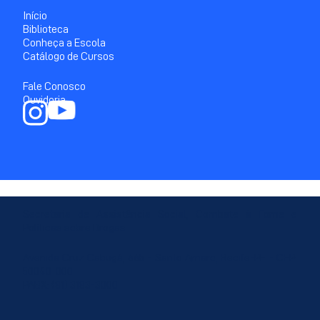
Início
Biblioteca
Conheça a Escola
Catálogo de Cursos
Fale Conosco
Ouvidoria
Secretaria de Assistência Social, Combate à Fome e
Políticas sobre Drogas
Avenida Cruz Cabugá, 665 - Santo Amaro, Recife-PE - CEP:
50040-000
PABX: (81) 3183-3000