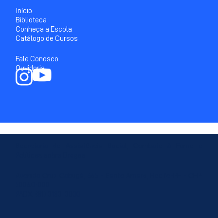
Início
Biblioteca
Conheça a Escola
Catálogo de Cursos
Fale Conosco
Ouvidoria
Secretaria de Assistência Social, Combate à Fome e
Políticas sobre Drogas
Avenida Cruz Cabugá, 665 - Santo Amaro, Recife-PE - CEP:
50040-000
PABX: (81) 3183-3000