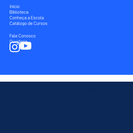
Início
Biblioteca
Conheça a Escola
Catálogo de Cursos
Fale Conosco
Ouvidoria
Secretaria de Assistência Social, Combate à Fome e
Políticas sobre Drogas
Avenida Cruz Cabugá, 665 - Santo Amaro, Recife-PE - CEP:
50040-000
PABX: (81) 3183-3000