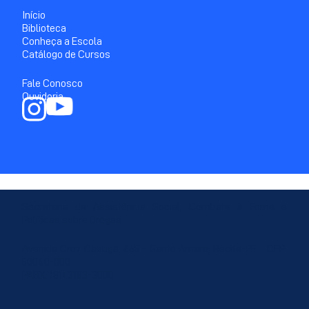
Início
Biblioteca
Conheça a Escola
Catálogo de Cursos
Fale Conosco
Ouvidoria
Secretaria de Assistência Social, Combate à Fome e
Políticas sobre Drogas
Avenida Cruz Cabugá, 665 - Santo Amaro, Recife-PE - CEP:
50040-000
PABX: (81) 3183-3000