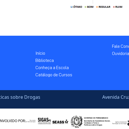
Fale Co
Início
Ouvidori
Biblioteca
Conheça a Escola
Catálogo de Cursos
íticas sobre Drogas
Avenida Cru
NVOLVIDO POR: