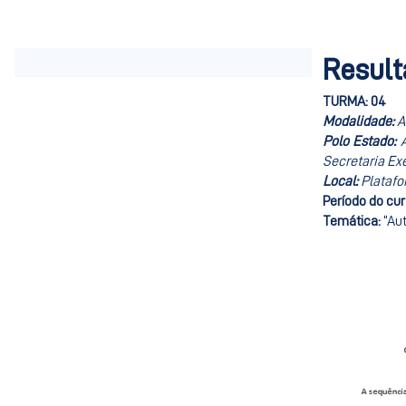
Result
TURMA: 04
Modalidade:
A
Polo Estado:
Secretaria Exe
Local:
Platafo
Período do cu
Temática:
“Au