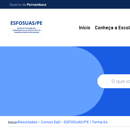
Início
Conheça a Esco
›
Resultados – Cursos EaD – ESFOSUAS/PE / Turma 04
Início